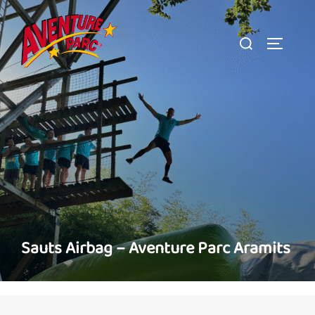
Aller
au
Rechercher :
PERMUT
contenu
Sauts Airbag – Aventure Parc Aramits